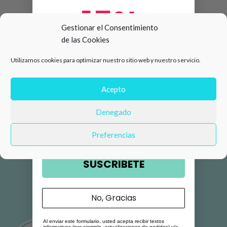
15%
Gestionar el Consentimiento
de las Cookies
de descuento en tu primera
Utilizamos cookies para optimizar nuestro sitio web y nuestro servicio.
compra 🛍️
Número de teléfono
Acepto
Denegado
Email
Preferencias
SUSCRIBETE
No, Gracias
Al enviar este formulario, usted acepta recibir textos
informativos (por ejemplo, actualizaciones de pedidos) y/o