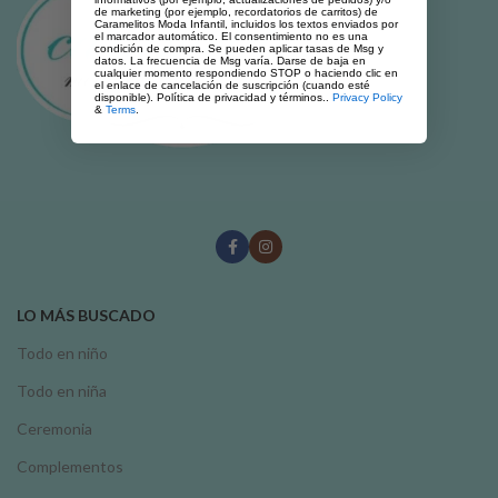
de marketing (por ejemplo, recordatorios de carritos) de
Caramelitos Moda Infantil, incluidos los textos enviados por
el marcador automático. El consentimiento no es una
condición de compra. Se pueden aplicar tasas de Msg y
datos. La frecuencia de Msg varía. Darse de baja en
cualquier momento respondiendo STOP o haciendo clic en
el enlace de cancelación de suscripción (cuando esté
disponible). Política de privacidad y términos..
Privacy Policy
&
Terms
.
LO MÁS BUSCADO
Todo en niño
Todo en niña
Ceremonia
Complementos