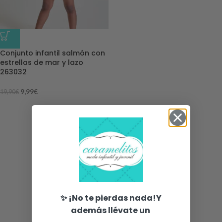
-50%
Conjunto infantil salmón con
estrellas de mar y lazo
263032
9,99
€
19,90
€
✨ ¡No te pierdas nada!Y
además llévate un