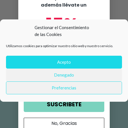
además llévate un
15%
Gestionar el Consentimiento
de las Cookies
de descuento en tu primera
Utilizamos cookies para optimizar nuestro sitio web y nuestro servicio.
compra 🛍️
Número de teléfono
Acepto
Denegado
Email
Preferencias
SUSCRIBETE
No, Gracias