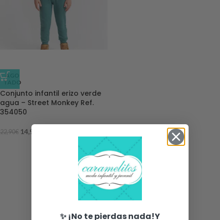
-35%
AGO
TADO
Conjunto infantil erizo verde
agua – Street Monkey Ref.
354050
14,99
€
22,90
€
✨ ¡No te pierdas nada!Y