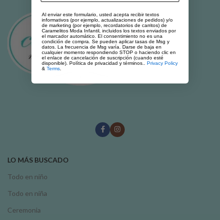
Al enviar este formulario, usted acepta recibir textos
informativos (por ejemplo, actualizaciones de pedidos) y/o
de marketing (por ejemplo, recordatorios de carritos) de
Caramelitos Moda Infantil, incluidos los textos enviados por
el marcador automático. El consentimiento no es una
condición de compra. Se pueden aplicar tasas de Msg y
datos. La frecuencia de Msg varía. Darse de baja en
cualquier momento respondiendo STOP o haciendo clic en
el enlace de cancelación de suscripción (cuando esté
disponible). Política de privacidad y términos..
Privacy Policy
&
Terms
.
LO MÁS BUSCADO
Todo en niño
Todo en niña
Ceremonia