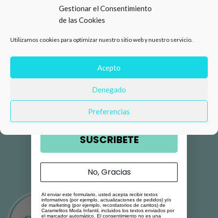
15%
Gestionar el Consentimiento
de las Cookies
de descuento en tu primera
Utilizamos cookies para optimizar nuestro sitio web y nuestro servicio.
compra 🛍️
Número de teléfono
Acepto
Denegado
Email
Preferencias
SUSCRIBETE
No, Gracias
Al enviar este formulario, usted acepta recibir textos
informativos (por ejemplo, actualizaciones de pedidos) y/o
de marketing (por ejemplo, recordatorios de carritos) de
Caramelitos Moda Infantil, incluidos los textos enviados por
el marcador automático. El consentimiento no es una