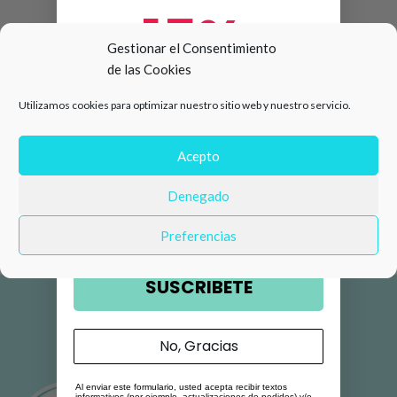
15%
Gestionar el Consentimiento
de las Cookies
de descuento en tu primera
Utilizamos cookies para optimizar nuestro sitio web y nuestro servicio.
compra 🛍️
Número de teléfono
Acepto
Denegado
Email
Preferencias
SUSCRIBETE
No, Gracias
Al enviar este formulario, usted acepta recibir textos
informativos (por ejemplo, actualizaciones de pedidos) y/o