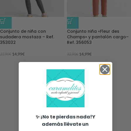
-37%
-54%
Conjunto de niña con
Conjunto niña «Fleur des
sudadera mostaza – Ref.
Champs» y pantalón cargo–
353032
Ref. 356053
14,99
€
14,99
€
23,90
€
32,90
€
✨ ¡No te pierdas nada!Y
además llévate un