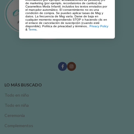
de marketing (por ejemplo, recordatorios de carritos) de
Caramelitos Moda Infantil, incluidos los textos enviados por
el marcador automático. El consentimiento no es una
condición de compra. Se pueden aplicar tasas de Msg y
datos. La frecuencia de Msg varía. Darse de baja en
cualquier momento respondiendo STOP o haciendo clic en
el enlace de cancelación de suscripción (cuando esté
disponible). Política de privacidad y términos..
Privacy Policy
&
Terms
.
LO MÁS BUSCADO
Todo en niño
Todo en niña
Ceremonia
Complementos