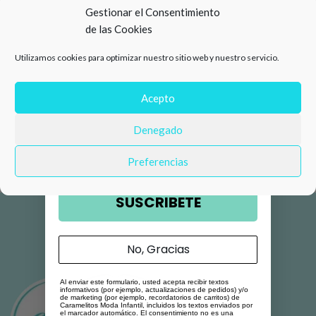
15%
Gestionar el Consentimiento
de las Cookies
de descuento en tu primera
Utilizamos cookies para optimizar nuestro sitio web y nuestro servicio.
compra 🛍️
Número de teléfono
Acepto
Denegado
Email
Preferencias
SUSCRIBETE
No, Gracias
Al enviar este formulario, usted acepta recibir textos
informativos (por ejemplo, actualizaciones de pedidos) y/o
de marketing (por ejemplo, recordatorios de carritos) de
Caramelitos Moda Infantil, incluidos los textos enviados por
el marcador automático. El consentimiento no es una