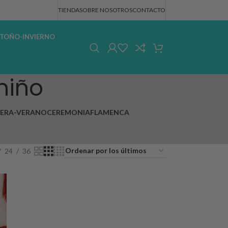
TIENDA
SOBRE NOSOTROS
CONTACTO
TOÑO-INVIERNO
niño
VERA-VERANO
CEREMONIA
FLAMENCA
24
36