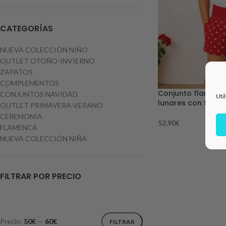
CATEGORÍAS
NUEVA COLECCIÓN NIÑO
OUTLET OTOÑO-INVIERNO
ZAPATOS
COMPLEMENTOS
Conjunto flamenco
CONJUNTOS NAVIDAD
Uti
lunares con fajín 
OUTLET PRIMAVERA-VERANO
CEREMONIA
52,90
€
FLAMENCA
NUEVA COLECCIÓN NIÑA
FILTRAR POR PRECIO
Precio:
50€
—
60€
FILTRAR