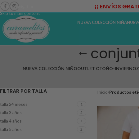
¡¡ ENVÍOS GRAT
Skip to navigation
Skip to main content
NUEVA COLECCIÓN NIÑA
NUEV
conjun
NUEVA COLECCIÓN NIÑO
OUTLET OTOÑO-INVIERNO
Z
FILTRAR POR TALLA
Inicio
/
Productos eti
talla 24 meses
1
talla 3 años
2
talla 4 años
1
talla 5 años
2