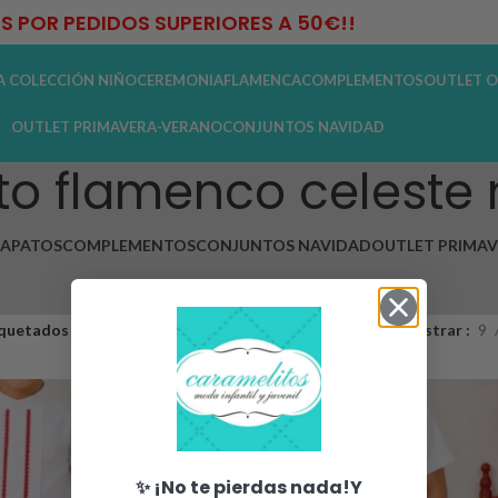
IS POR PEDIDOS SUPERIORES A 50€!!
A COLECCIÓN NIÑO
CEREMONIA
FLAMENCA
COMPLEMENTOS
OUTLET O
OUTLET PRIMAVERA-VERANO
CONJUNTOS NAVIDAD
to flamenco celeste 
APATOS
COMPLEMENTOS
CONJUNTOS NAVIDAD
OUTLET PRIMA
NUEVA COLECCIÓN NIÑA
quetados “conjunto flamenco celeste niño”
Mostrar
9
✨ ¡No te pierdas nada!Y