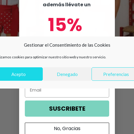
además llévate un
15%
de descuento en tu primera
Gestionar el Consentimiento de las Cookies
compra 🛍️
 niño rojo de
Conjunto flamenco niño celeste
lizamos cookies para optimizar nuestro sitio web y nuestro servicio.
rojo
rayado con fajín rojo
Número de teléfono
52,90
€
Acepto
Denegado
Preferencias
Email
SUSCRIBETE
No, Gracias