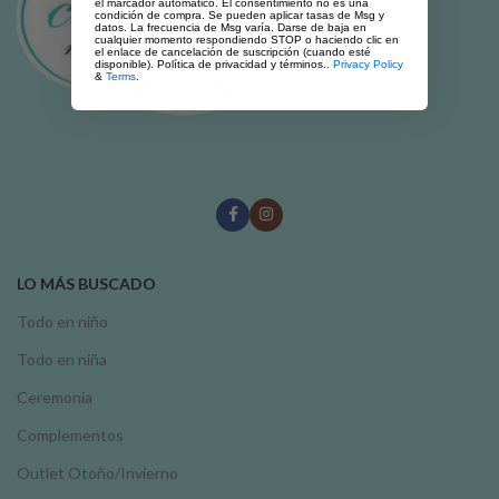
el marcador automático. El consentimiento no es una
condición de compra. Se pueden aplicar tasas de Msg y
datos. La frecuencia de Msg varía. Darse de baja en
cualquier momento respondiendo STOP o haciendo clic en
el enlace de cancelación de suscripción (cuando esté
disponible). Política de privacidad y términos..
Privacy Policy
&
Terms
.
LO MÁS BUSCADO
Todo en niño
Todo en niña
Ceremonia
Complementos
Outlet Otoño/Invierno