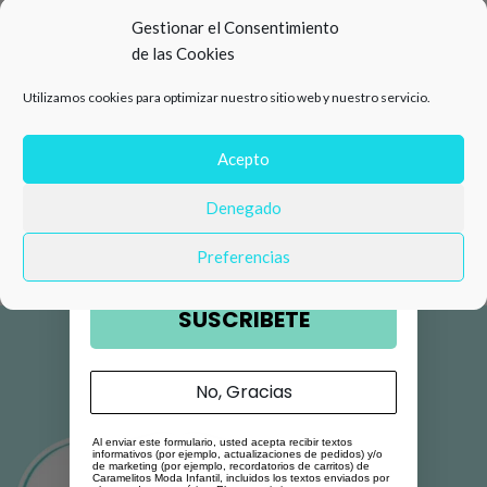
15%
Gestionar el Consentimiento
de las Cookies
de descuento en tu primera
Utilizamos cookies para optimizar nuestro sitio web y nuestro servicio.
compra 🛍️
Número de teléfono
Acepto
Denegado
Email
Preferencias
SUSCRIBETE
No, Gracias
Al enviar este formulario, usted acepta recibir textos
informativos (por ejemplo, actualizaciones de pedidos) y/o
de marketing (por ejemplo, recordatorios de carritos) de
Caramelitos Moda Infantil, incluidos los textos enviados por