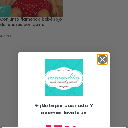
Conjunto flamenco bebé rojo
de lunares con boina
49,90
€
✨ ¡No te pierdas nada!Y
además llévate un