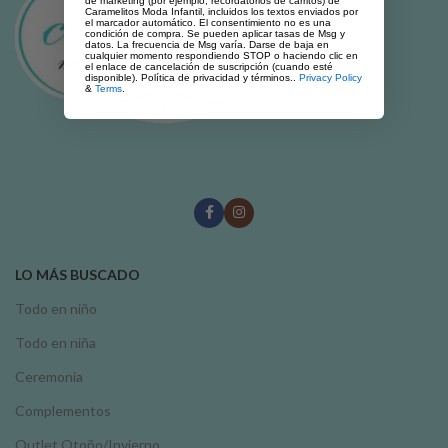
de marketing (por ejemplo, recordatorios de carritos) de
Caramelitos Moda Infantil, incluidos los textos enviados por
el marcador automático. El consentimiento no es una
condición de compra. Se pueden aplicar tasas de Msg y
datos. La frecuencia de Msg varía. Darse de baja en
cualquier momento respondiendo STOP o haciendo clic en
el enlace de cancelación de suscripción (cuando esté
disponible). Política de privacidad y términos..
Privacy Policy
&
Terms
.
LO MÁS BUSCADO
Todo en niño
Todo en niña
Ceremonia
Complementos
Outlet Otoño/Invierno