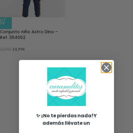
-35%
Conjunto niño Astro Dino –
Ref. 354062
14,99
€
22,90
€
✨ ¡No te pierdas nada!Y
además llévate un