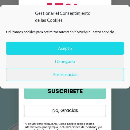
15%
Gestionar el Consentimiento
de las Cookies
de descuento en tu primera
Utilizamos cookies para optimizar nuestro sitio web y nuestro servicio.
compra 🛍️
Número de teléfono
Acepto
Denegado
Email
Preferencias
SUSCRIBETE
No, Gracias
Al enviar este formulario, usted acepta recibir textos
informativos (por ejemplo, actualizaciones de pedidos) y/o