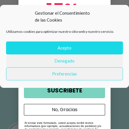
15%
Gestionar el Consentimiento
de las Cookies
de descuento en tu primera
Utilizamos cookies para optimizar nuestro sitio web y nuestro servicio.
compra 🛍️
Número de teléfono
Acepto
Denegado
Email
Preferencias
SUSCRIBETE
No, Gracias
Al enviar este formulario, usted acepta recibir textos
informativos (por ejemplo, actualizaciones de pedidos) y/o