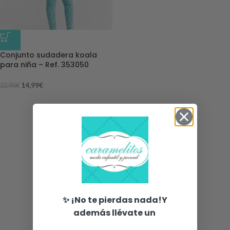
-35%
Conjunto sudadera koala
para niña – Ref. 353050
14,99
€
22,90
€
✨ ¡No te pierdas nada!Y
además llévate un