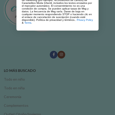
de marketing (por ejemplo, recordatorios de carritos) de
Caramelitos Moda Infantil, incluidos los textos enviados por
el marcador automático. El consentimiento no es una
condición de compra. Se pueden aplicar tasas de Msg y
datos. La frecuencia de Msg varía. Darse de baja en
cualquier momento respondiendo STOP o haciendo clic en
el enlace de cancelación de suscripción (cuando esté
disponible). Política de privacidad y términos..
Privacy Policy
&
Terms
.
LO MÁS BUSCADO
Todo en niño
Todo en niña
Ceremonia
Complementos
Outlet Otoño/Invierno