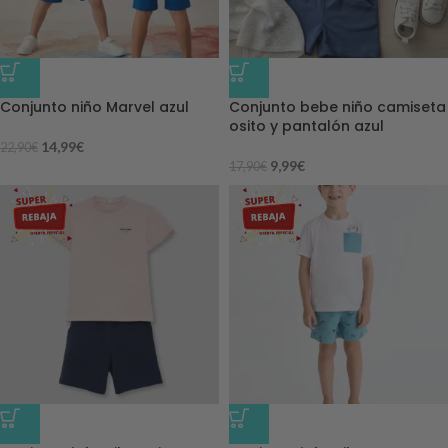
-35%
-44%
Conjunto niño Marvel azul
Conjunto bebe niño camiseta
osito y pantalón azul
14,99
€
22,90
€
9,99
€
17,90
€
-32%
-50%