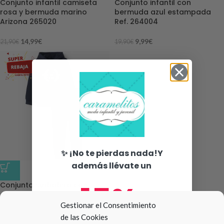
Conjunto infantil camiseta
Conjunto infantil con
rosa y bermuda marino
bermuda azul estampada
Arizona 265020
Ref. 264004
14,99
€
9,99
€
21,90
€
19,90
€
✨ ¡No te pierdas nada!Y
además llévate un
-42%
15%
Conjunto sudadera con
capucha Zippy Ref.
ZKBAP0601_25002
Gestionar el Consentimiento
de las Cookies
14,99
€