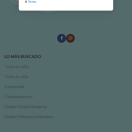
&
Terms
.
LO MÁS BUSCADO
Todo en niño
Todo en niña
Ceremonia
Complementos
Outlet Otoño/Invierno
Outlet Primavera/Vernano