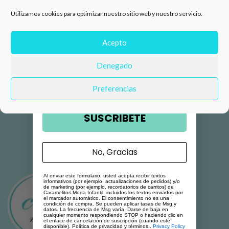
25,99
€
de descuento en tu primera
Utilizamos cookies para optimizar nuestro sitio web y nuestro servicio.
compra 🛍️
Número de teléfono
Acepto
Denegado
Email
Preferencias
SUSCRIBETE
No, Gracias
Al enviar este formulario, usted acepta recibir textos
informativos (por ejemplo, actualizaciones de pedidos) y/o
de marketing (por ejemplo, recordatorios de carritos) de
Caramelitos Moda Infantil, incluidos los textos enviados por
el marcador automático. El consentimiento no es una
condición de compra. Se pueden aplicar tasas de Msg y
datos. La frecuencia de Msg varía. Darse de baja en
cualquier momento respondiendo STOP o haciendo clic en
el enlace de cancelación de suscripción (cuando esté
disponible). Política de privacidad y términos..
Privacy Policy