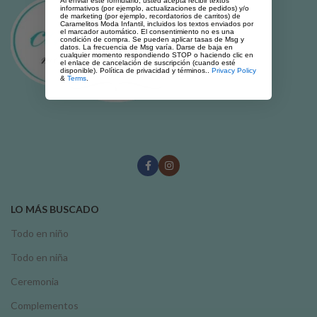
Al enviar este formulario, usted acepta recibir textos
informativos (por ejemplo, actualizaciones de pedidos) y/o
de marketing (por ejemplo, recordatorios de carritos) de
Caramelitos Moda Infantil, incluidos los textos enviados por
el marcador automático. El consentimiento no es una
condición de compra. Se pueden aplicar tasas de Msg y
datos. La frecuencia de Msg varía. Darse de baja en
cualquier momento respondiendo STOP o haciendo clic en
el enlace de cancelación de suscripción (cuando esté
disponible). Política de privacidad y términos..
Privacy Policy
&
Terms
.
LO MÁS BUSCADO
Todo en niño
Todo en niña
Ceremonia
Complementos