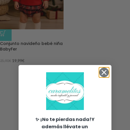
-44%
Conjunto navideño bebé niña
BabyFer
19,99
€
35,90
€
✨ ¡No te pierdas nada!Y
además llévate un