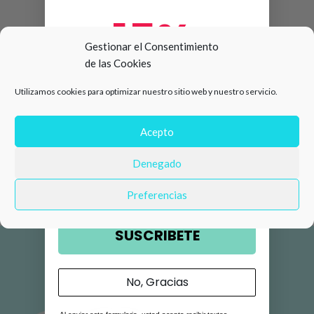
15%
Gestionar el Consentimiento
de las Cookies
de descuento en tu primera
Utilizamos cookies para optimizar nuestro sitio web y nuestro servicio.
compra 🛍️
Número de teléfono
Acepto
Denegado
Email
Preferencias
SUSCRIBETE
No, Gracias