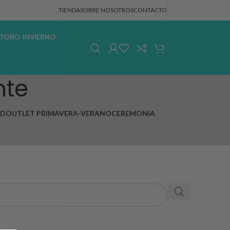
TIENDA
SOBRE NOSOTROS
CONTACTO
TOÑO-INVIERNO
nte
AD
OUTLET PRIMAVERA-VERANO
CEREMONIA