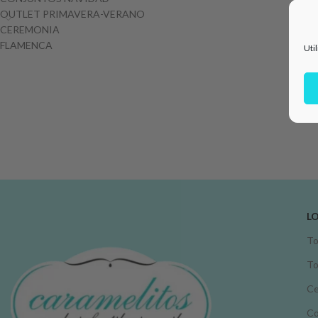
OUTLET PRIMAVERA-VERANO
CEREMONIA
FLAMENCA
Uti
L
To
To
Ce
C