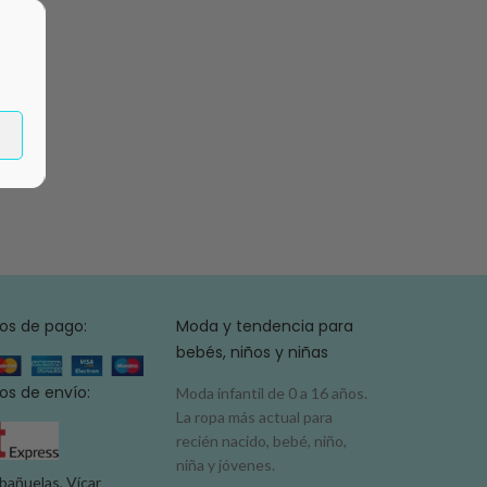
os de pago:
Moda y tendencia para
bebés, niños y niñas
s de envío:
Moda infantil de 0 a 16 años.
La ropa más actual para
recién nacido, bebé, niño,
niña y jóvenes.
bañuelas, Vícar