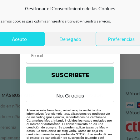
de descuento en tu primera
Gestionar el Consentimiento de las Cookies
compra 🛍️
lizamos cookies para optimizar nuestro sitio web y nuestro servicio.
Número de teléfono
Acepto
Denegado
Preferencias
Email
SUSCRIBETE
Métod
No, Gracias
O MÁS BUSCADO
MÁS INFORMACIÓN
do en niño
Atención al cliente
Al enviar este formulario, usted acepta recibir textos
Método
informativos (por ejemplo, actualizaciones de pedidos) y/o
do en niña
Conoce Caramelitos
de marketing (por ejemplo, recordatorios de carritos) de
Caramelitos Moda Infantil, incluidos los textos enviados por
el marcador automático. El consentimiento no es una
remonia
Condiciones de venta
condición de compra. Se pueden aplicar tasas de Msg y
datos. La frecuencia de Msg varía. Darse de baja en
cualquier momento respondiendo STOP o haciendo clic en
omplementos
Política de privacidad
el enlace de cancelación de suscripción (cuando esté
Las Ca