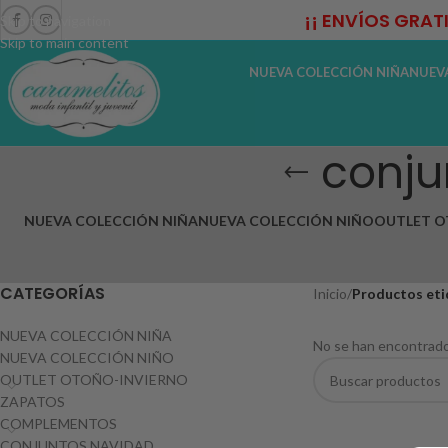
¡¡ ENVÍOS GRAT
Skip to navigation
Skip to main content
NUEVA COLECCIÓN NIÑA
NUEV
conju
NUEVA COLECCIÓN NIÑA
NUEVA COLECCIÓN NIÑO
OUTLET O
CATEGORÍAS
Inicio
/
Productos eti
NUEVA COLECCIÓN NIÑA
No se han encontrado
NUEVA COLECCIÓN NIÑO
OUTLET OTOÑO-INVIERNO
ZAPATOS
COMPLEMENTOS
CONJUNTOS NAVIDAD