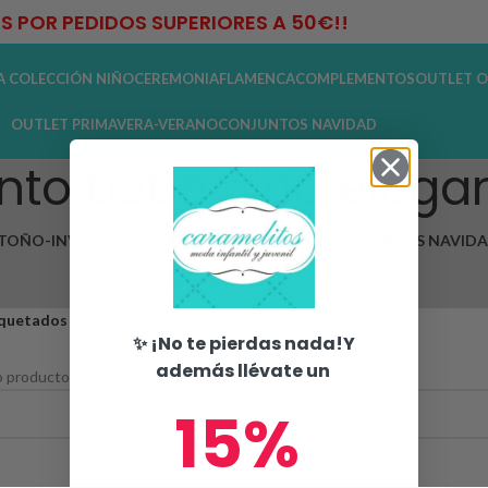
IS POR PEDIDOS SUPERIORES A 50€!!
A COLECCIÓN NIÑO
CEREMONIA
FLAMENCA
COMPLEMENTOS
OUTLET O
OUTLET PRIMAVERA-VERANO
CONJUNTOS NAVIDAD
nto bebé niña elega
TOÑO-INVIERNO
ZAPATOS
COMPLEMENTOS
CONJUNTOS NAVID
FLAMENCA
quetados “conjunto bebé niña elegante”
✨ ¡No te pierdas nada!Y
además llévate un
 productos que coincidan con tu selección.
15%