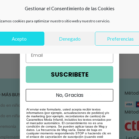
de descuento en tu primera
Gestionar el Consentimiento de las Cookies
compra 🛍️
lizamos cookies para optimizar nuestro sitio web y nuestro servicio.
Número de teléfono
Acepto
Denegado
Preferencias
Email
SUSCRIBETE
Métod
No, Gracias
O MÁS BUSCADO
MÁS INFORMACIÓN
do en niño
Atención al cliente
Al enviar este formulario, usted acepta recibir textos
Método
informativos (por ejemplo, actualizaciones de pedidos) y/o
do en niña
Conoce Caramelitos
de marketing (por ejemplo, recordatorios de carritos) de
Caramelitos Moda Infantil, incluidos los textos enviados por
el marcador automático. El consentimiento no es una
remonia
Condiciones de venta
condición de compra. Se pueden aplicar tasas de Msg y
datos. La frecuencia de Msg varía. Darse de baja en
cualquier momento respondiendo STOP o haciendo clic en
omplementos
Política de privacidad
el enlace de cancelación de suscripción (cuando esté
Las Ca