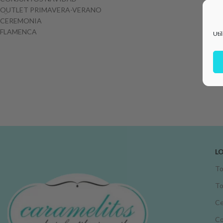
OUTLET PRIMAVERA-VERANO
CEREMONIA
FLAMENCA
Uti
L
To
To
Ce
C