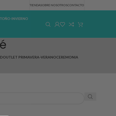
TIENDA
SOBRE NOSOTROS
CONTACTO
TOÑO-INVIERNO
é
AD
OUTLET PRIMAVERA-VERANO
CEREMONIA