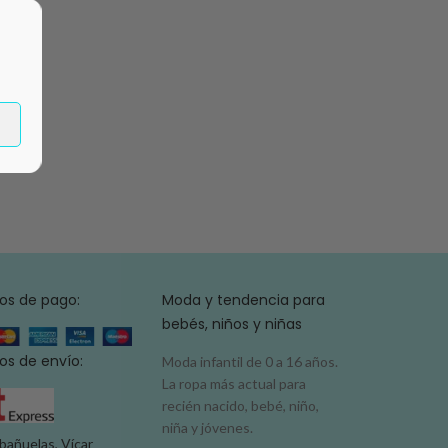
os de pago:
Moda y tendencia para
bebés, niños y niñas
s de envío:
Moda infantil de 0 a 16 años.
La ropa más actual para
recién nacido, bebé, niño,
niña y jóvenes.
bañuelas, Vícar