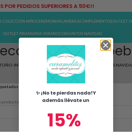
IS POR PEDIDOS SUPERIORES A 50€!!
A COLECCIÓN NIÑO
CEREMONIA
FLAMENCA
COMPLEMENTOS
OUTLET O
OUTLET PRIMAVERA-VERANO
CONJUNTOS NAVIDAD
leco sin mangas beb
TOÑO-INVIERNO
ZAPATOS
COMPLEMENTOS
CONJUNTOS NAVID
FLAMENCA
quetados “chaleco sin mangas bebé”
✨ ¡No te pierdas nada!Y
además llévate un
 productos que coincidan con tu selección.
15%