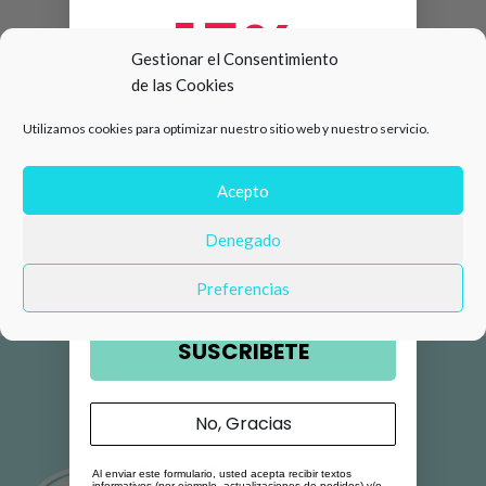
15%
Gestionar el Consentimiento
de las Cookies
de descuento en tu primera
Utilizamos cookies para optimizar nuestro sitio web y nuestro servicio.
compra 🛍️
Número de teléfono
Acepto
Denegado
Email
Preferencias
SUSCRIBETE
No, Gracias
Al enviar este formulario, usted acepta recibir textos
informativos (por ejemplo, actualizaciones de pedidos) y/o