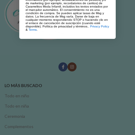
de marketing (por ejemplo, recordatorios de carritos) de
Caramelitos Moda Infantil, incluidos los textos enviados por
el marcador automático. El consentimiento no es una
condición de compra. Se pueden aplicar tasas de Msg y
datos. La frecuencia de Msg varía. Darse de baja en
cualquier momento respondiendo STOP o haciendo clic en
el enlace de cancelación de suscripción (cuando esté
disponible). Política de privacidad y términos..
Privacy Policy
&
Terms
.
LO MÁS BUSCADO
Todo en niño
Todo en niña
Ceremonia
Complementos