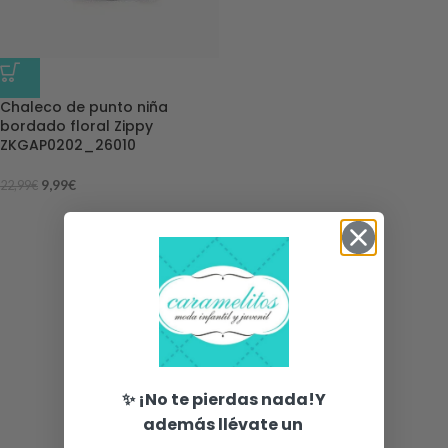
-57%
Chaleco de punto niña
bordado floral Zippy
ZKGAP0202_26010
9,99
€
22,99
€
✨ ¡No te pierdas nada!Y
además llévate un