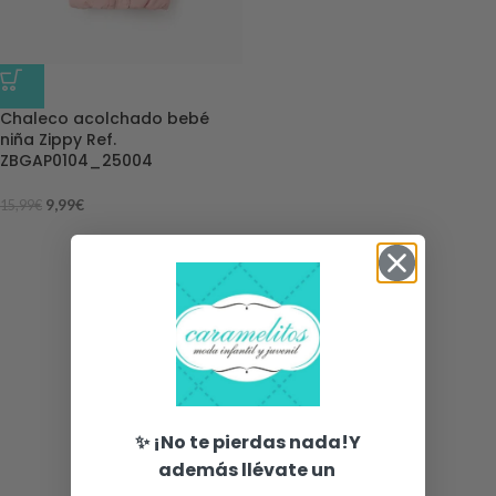
-38%
Chaleco acolchado bebé
niña Zippy Ref.
ZBGAP0104_25004
9,99
€
15,99
€
✨ ¡No te pierdas nada!Y
además llévate un