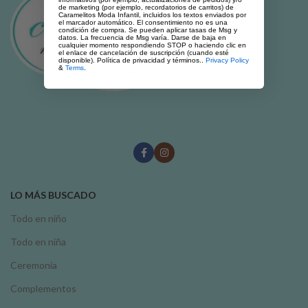
de marketing (por ejemplo, recordatorios de carritos) de
Caramelitos Moda Infantil, incluidos los textos enviados por
el marcador automático. El consentimiento no es una
condición de compra. Se pueden aplicar tasas de Msg y
datos. La frecuencia de Msg varía. Darse de baja en
cualquier momento respondiendo STOP o haciendo clic en
el enlace de cancelación de suscripción (cuando esté
disponible). Política de privacidad y términos..
Privacy Policy
&
Terms
.
LO MÁS BUSCADO
Todo en niño
Todo en niña
Ceremonia
Complementos