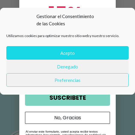
15%
Gestionar el Consentimiento
de las Cookies
de descuento en tu primera
Utilizamos cookies para optimizar nuestro sitio web y nuestro servicio.
compra 🛍️
Número de teléfono
Acepto
Denegado
Email
Preferencias
SUSCRIBETE
No, Gracias
Al enviar este formulario, usted acepta recibir textos
informativos (por ejemplo, actualizaciones de pedidos) y/o