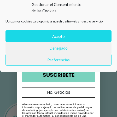
15%
Gestionar el Consentimiento
de las Cookies
de descuento en tu primera
Utilizamos cookies para optimizar nuestro sitio web y nuestro servicio.
compra 🛍️
Número de teléfono
Acepto
Denegado
Email
Preferencias
SUSCRIBETE
No, Gracias
Al enviar este formulario, usted acepta recibir textos
informativos (por ejemplo, actualizaciones de pedidos) y/o
de marketing (por ejemplo, recordatorios de carritos) de
Caramelitos Moda Infantil, incluidos los textos enviados por
el marcador automático. El consentimiento no es una