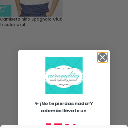
Camiseta niño Spagnolo Club
tricolor azul
✨ ¡No te pierdas nada!Y
además llévate un