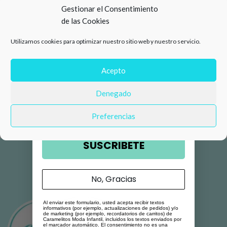
15%
Gestionar el Consentimiento
de las Cookies
de descuento en tu primera
Utilizamos cookies para optimizar nuestro sitio web y nuestro servicio.
compra 🛍️
Número de teléfono
Acepto
Denegado
Email
Preferencias
SUSCRIBETE
No, Gracias
Al enviar este formulario, usted acepta recibir textos
informativos (por ejemplo, actualizaciones de pedidos) y/o
de marketing (por ejemplo, recordatorios de carritos) de
Caramelitos Moda Infantil, incluidos los textos enviados por
el marcador automático. El consentimiento no es una