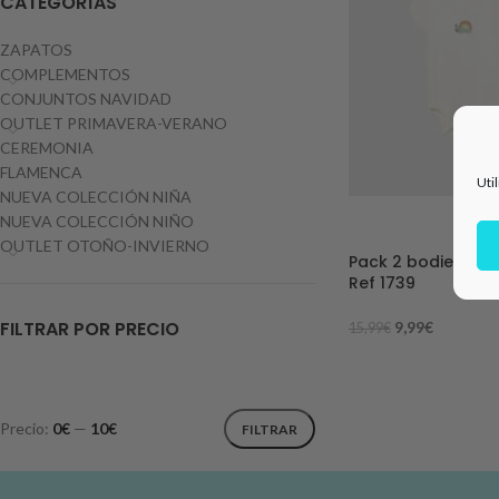
CATEGORÍAS
ZAPATOS
COMPLEMENTOS
CONJUNTOS NAVIDAD
OUTLET PRIMAVERA-VERANO
CEREMONIA
FLAMENCA
Uti
NUEVA COLECCIÓN NIÑA
NUEVA COLECCIÓN NIÑO
-38%
OUTLET OTOÑO-INVIERNO
Pack 2 bodies be
Ref 1739
FILTRAR POR PRECIO
9,99
€
15,99
€
Precio:
0€
—
10€
FILTRAR