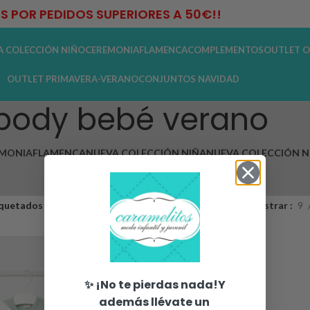
IS POR PEDIDOS SUPERIORES A 50€!!
A COLECCIÓN NIÑO
CEREMONIA
FLAMENCA
COMPLEMENTOS
OUTLET O
OUTLET PRIMAVERA-VERANO
CONJUNTOS NAVIDAD
body bebé verano
MONIA
FLAMENCA
NUEVA COLECCIÓN NIÑA
NUEVA COLECCIÓN N
COMPLEMENTOS
quetados “body bebé verano”
Mostrar
9
✨ ¡No te pierdas nada!Y
además llévate un