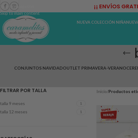
¡¡ ENVÍOS GRAT
Skip to navigation
Skip to main content
NUEVA COLECCIÓN NIÑA
NUEV
CONJUNTOS NAVIDAD
OUTLET PRIMAVERA-VERANO
CERE
FILTRAR POR TALLA
Inicio
/
Productos eti
talla 9 meses
1
talla 12 meses
1