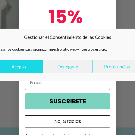
15%
de descuento en tu primera
Gestionar el Consentimiento de las Cookies
compra 🛍️
lizamos cookies para optimizar nuestro sitio web y nuestro servicio.
Número de teléfono
Acepto
Denegado
Preferencias
bé algodón Mayoral
Email
SUSCRIBETE
No, Gracias