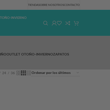
TIENDA
SOBRE NOSOTROS
CONTACTO
TOÑO-INVIERNO
IÑO
OUTLET OTOÑO-INVIERNO
ZAPATOS
24
36