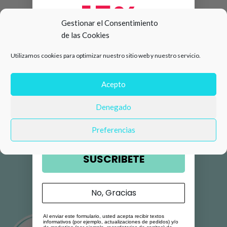
15%
Gestionar el Consentimiento
de las Cookies
de descuento en tu primera
Utilizamos cookies para optimizar nuestro sitio web y nuestro servicio.
compra 🛍️
Número de teléfono
Acepto
Denegado
Email
Preferencias
SUSCRIBETE
No, Gracias
Al enviar este formulario, usted acepta recibir textos
informativos (por ejemplo, actualizaciones de pedidos) y/o