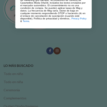
de marketing (por ejemplo, recordatorios de carritos) de
Caramelitos Moda Infantil, incluidos los textos enviados por
el marcador automático. El consentimiento no es una
condición de compra. Se pueden aplicar tasas de Msg y
datos. La frecuencia de Msg varía. Darse de baja en
cualquier momento respondiendo STOP o haciendo clic en
el enlace de cancelación de suscripción (cuando esté
disponible). Política de privacidad y términos..
Privacy Policy
&
Terms
.
LO MÁS BUSCADO
Todo en niño
Todo en niña
Ceremonia
Complementos
Outlet Otoño/Invierno