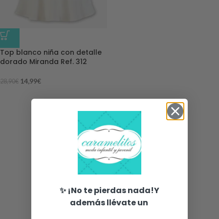
-48%
Top blanco niña con detalle
dorado Miranda Ref. 312
14,99
€
28,90
€
✨ ¡No te pierdas nada!Y
además llévate un