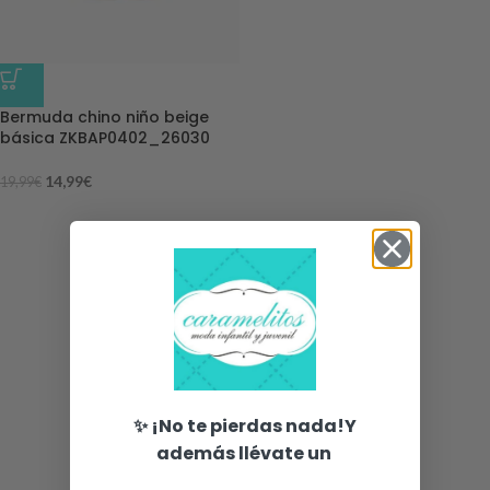
-25%
Bermuda chino niño beige
básica ZKBAP0402_26030
14,99
€
19,99
€
✨ ¡No te pierdas nada!Y
además llévate un