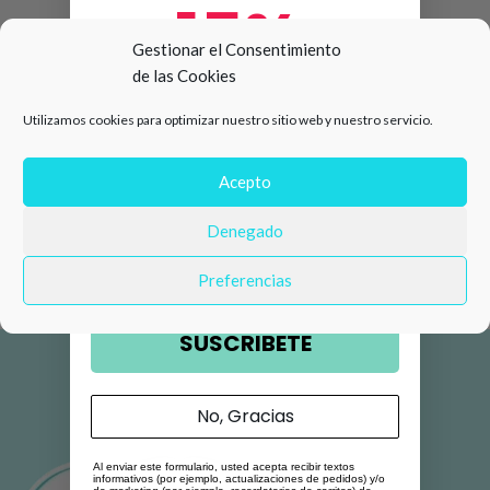
15%
Gestionar el Consentimiento
de las Cookies
de descuento en tu primera
Utilizamos cookies para optimizar nuestro sitio web y nuestro servicio.
compra 🛍️
Número de teléfono
Acepto
Denegado
Email
Preferencias
SUSCRIBETE
No, Gracias
Al enviar este formulario, usted acepta recibir textos
informativos (por ejemplo, actualizaciones de pedidos) y/o