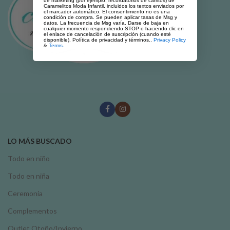
de marketing (por ejemplo, recordatorios de carritos) de
Caramelitos Moda Infantil, incluidos los textos enviados por
el marcador automático. El consentimiento no es una
condición de compra. Se pueden aplicar tasas de Msg y
datos. La frecuencia de Msg varía. Darse de baja en
cualquier momento respondiendo STOP o haciendo clic en
el enlace de cancelación de suscripción (cuando esté
disponible). Política de privacidad y términos..
Privacy Policy
&
Terms
.
LO MÁS BUSCADO
Todo en niño
Todo en niña
Ceremonia
Complementos
Outlet Otoño/Invierno